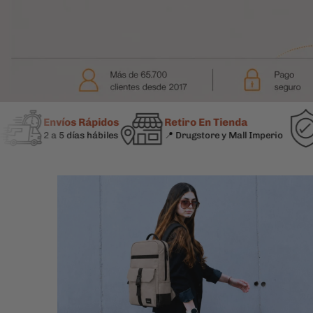
Envíos Rápidos
Retiro En Tienda
Pagos
2 a 5 días hábiles
📍 Drugstore y Mall Imperio
Compra