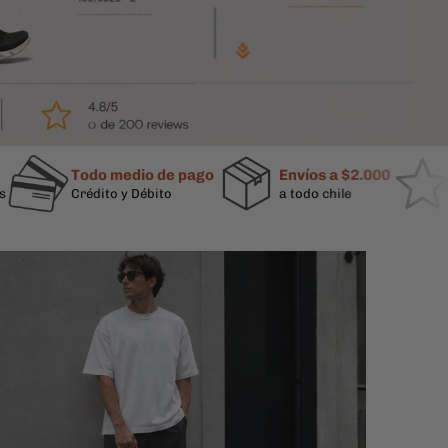
Todo medio de pago
Envíos a $2.000
+65.000
Crédito y Débito
a todo chile
Han conf