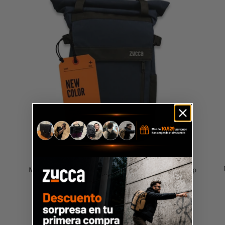
Mochila Brisbane Azul para Notebook 16" | Roll Top
19 reseñas
$69.990