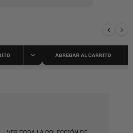
 Azul opaco
Mochila Brisbane Negra par
16" | Cierre
Notebook 16" | Roll Top
$69.990
RITO
AGREGAR AL CARRITO
VER TODA LA COLECCIÓN DE