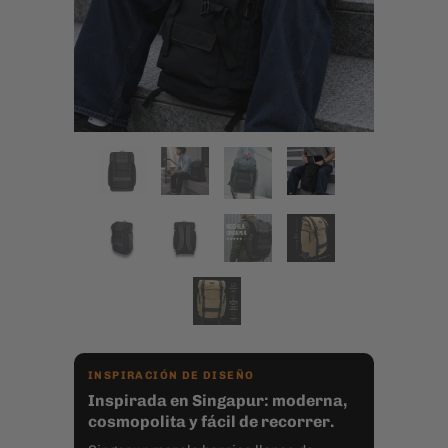
INSPIRACIÓN DE DISEÑO
Inspirada en Singapur: moderna,
cosmopolita y fácil de recorrer.
Singapur mezcla barrios llenos de
historia, arquitectura moderna,
jardines, cafés y un sistema de metro
que invita a recorrer la ciudad sin
complicarse. Esa mezcla inspira una
mochila práctica, urbana y con aire
outdoor/hipster: cómoda para moverte,
distinta en su diseño y funcional para