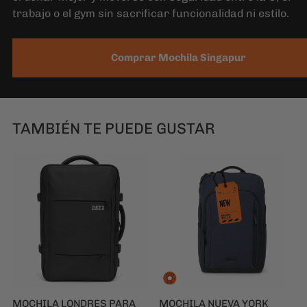
TAMBIÉN TE PUEDE GUSTAR
MOCHILA LONDRES PARA
MOCHILA NUEVA YORK
NOTEBOOK 17" | TAMAÑO
AZUL PARA NOTEBOOK 16" |
CABINA
ORGANIZACIÓN Y DISEÑO
LIMPIO
$74.990
$49.990
34 reseñas