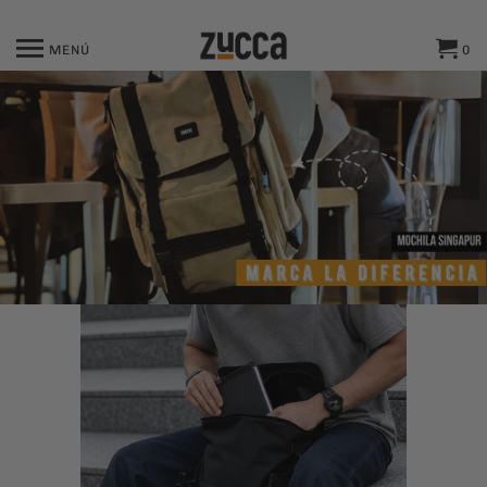
MENÚ
0