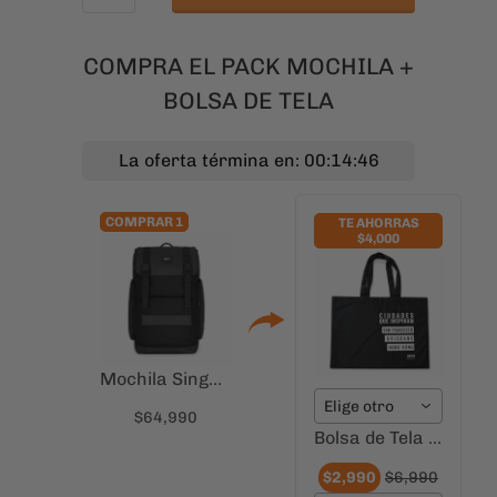
COMPRAR 1
TE AHORRAS
$4,000
Mochila Singapur Negra para Notebook 15.6" | Estilo y Capacidad
Elige otro
$64,990
Bolsa de Tela Ciudades que Inspiran Hong Kong
$2,990
$6,990
San Francisco-Brisbane-H
AÑADIR PACK
Despacho a todo Chile. Cambios fáciles y