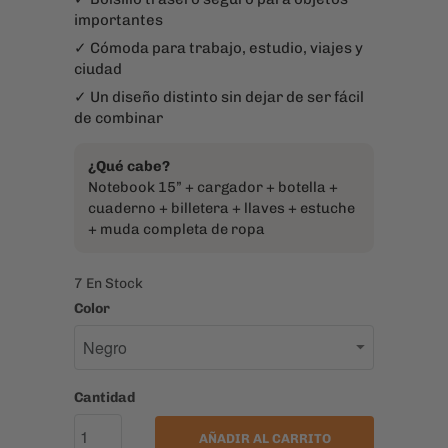
¿Qué cabe?
Notebook 15” + cargador + botella +
cuaderno + billetera + llaves + estuche
+ muda completa de ropa
7 En Stock
Color
Cantidad
AÑADIR AL CARRITO
COMPRA EL PACK MOCHILA +
BOLSA DE TELA
La oferta términa en: 00:14:44