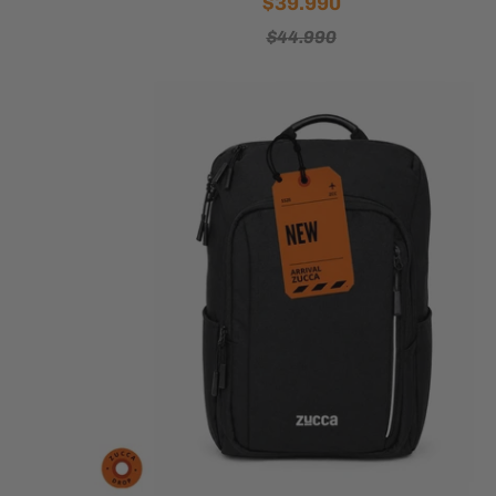
$39.990
$44.990