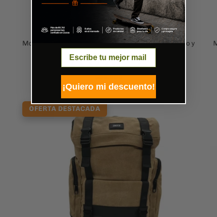
Mochila Singapur Negra para Notebook 15.6" | Estilo y
M
Email
Capacidad
19 reseñas
$64.990
¡Quiero mi descuento!
OFERTA DESTACADA