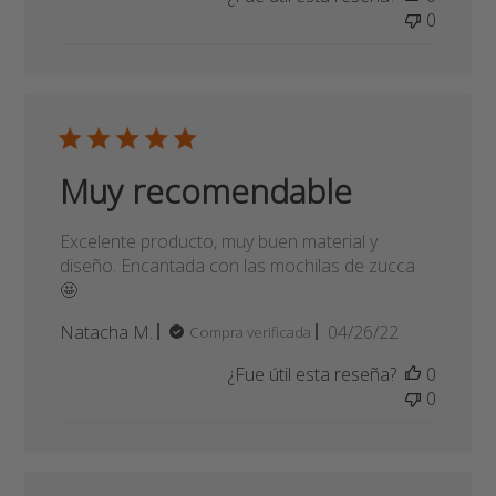
⭐️⭐️⭐️⭐️⭐️
⭐️⭐️⭐️⭐️⭐️
Fecha
Muriel P.
08/24/22
Compra verificada
de
¿Fue útil esta reseña?
0
publicación
0
Muy recomendable
Excelente producto, muy buen material y
diseño. Encantada con las mochilas de zucca
🤩