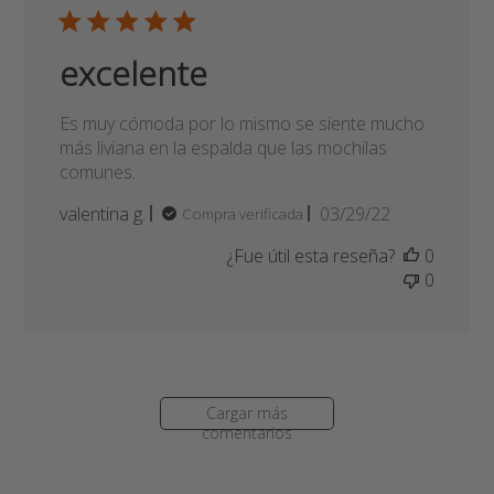
Fecha
Natacha M.
04/26/22
Compra verificada
de
¿Fue útil esta reseña?
0
publicación
0
excelente
Es muy cómoda por lo mismo se siente mucho
más liviana en la espalda que las mochilas
comunes.
Fecha
valentina g.
03/29/22
Compra verificada
de
¿Fue útil esta reseña?
0
publicación
0