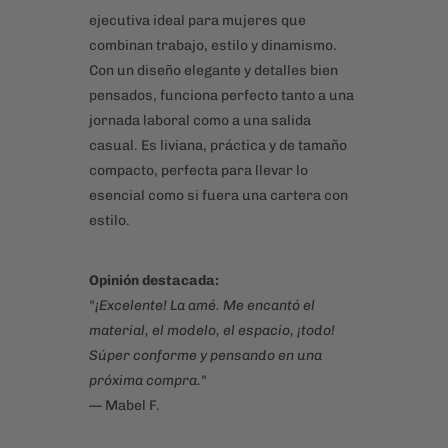
Diseñada para mujeres que proyectan
seguridad, Moscú es una mochila que
destaca por su elegancia discreta y
carácter decidido. Ideal para quien no
necesita hablar fuerte para hacerse
notar. La Zucca Moscú es la mochila
ejecutiva ideal para mujeres que
combinan trabajo, estilo y dinamismo.
Con un diseño elegante y detalles bien
pensados, funciona perfecto tanto a una
jornada laboral como a una salida
casual. Es liviana, práctica y de tamaño
compacto, perfecta para llevar lo
esencial como si fuera una cartera con
estilo.
Opinión destacada: