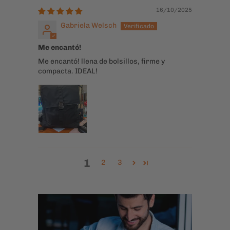
Lorena Perez
Buen regalo
compre la mochila para regalarlo a una gran
amiga y le encantó
16/10/2025
Gabriela Welsch
Me encantó!
Me encantó! llena de bolsillos, firme y
compacta. IDEAL!