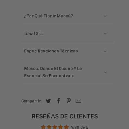
"¡Excelente! La amé. Me encantó el
material, el modelo, el espacio, ¡todo!
Súper conforme y pensando en una
próxima compra."
— Mabel F.
¿Por Qué Elegir Moscú?
Ideal Si...
Especificaciones Técnicas
Moscú. Donde El Diseño Y Lo
Esencial Se Encuentran.