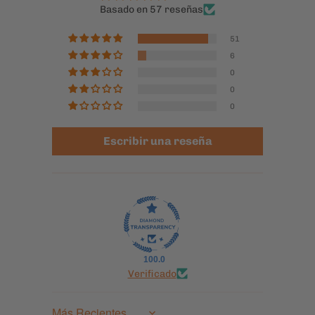
Compartir:
RESEÑAS DE CLIENTES
4.89 de 5
Basado en 57 reseñas
51
6
0
0
0
Escribir una reseña