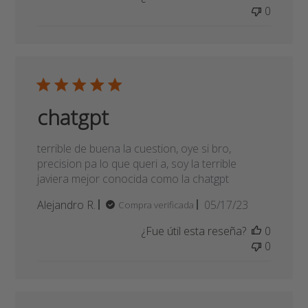
me encanto, es lo que
me encanto, es lo que necesitaba
Fecha
GLORIA o.
07/10/23
Compra verificada
de
¿Fue útil esta reseña?
0
publicación
0
chatgpt
terrible de buena la cuestion, oye si bro,
precision pa lo que queri a, soy la terrible
javiera mejor conocida como la chatgpt
Fecha
Alejandro R.
05/17/23
Compra verificada