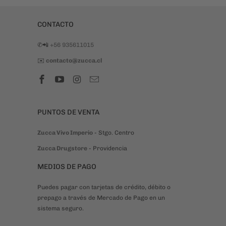
Cargar más
comentarios
CONTACTO
✆📲
+56 935611015
✉️
contacto@zucca.cl
PUNTOS DE VENTA
Zucca Vivo Imperio
- Stgo. Centro
Zucca Drugstore
- Providencia