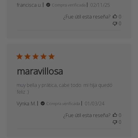
maravillosa
muy bella y prática, cabe todo. mi hija quedó
feliz :)
Fecha
Vynka M.
01/03/24
Compra verificada
de
¿Fue útil esta reseña?
0
publicación
0
Excelente mochila
Excelente mochila