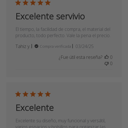
Fecha
Tahiz y.
03/24/25
Compra verificada
de
¿Fue útil esta reseña?
0
publicación
0
Excelente
Excelente su diseño, muy funcional y versátil,
varios espacios y bolsillos para organizar las
cosas y llevar todo ordenado y seguro. Además
no es ni muy informal ni muy formal lo que la
hace fácil para llevar en diferentes contextos. . .
Fecha
GONZALO S.
02/26/25
Compra verificada
de
¿Fue útil esta reseña?
0
publicación