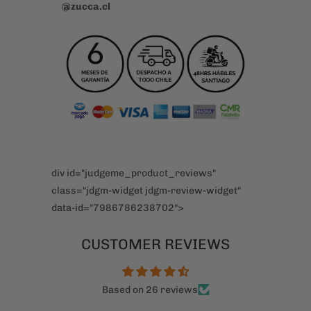
div id="judgeme_product_reviews"
class="jdgm-widget jdgm-review-widget"
data-id="7986786238702">
CUSTOMER REVIEWS
Based on 26 reviews
Write a review
27/07/2026
Lesly Eguiluz