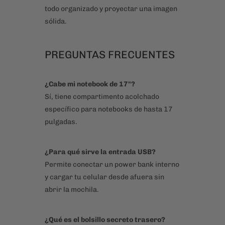
¿Cabe mi notebook de 17"?
Sí, tiene compartimento acolchado
específico para notebooks de hasta 17
pulgadas.
¿Para qué sirve la entrada USB?
Permite conectar un power bank interno
y cargar tu celular desde afuera sin
abrir la mochila.
¿Qué es el bolsillo secreto trasero?
Es un bolsillo oculto en la parte trasera
— ideal para documentos, tarjetas o
efectivo que quieres mantener más
seguros.
¿Es impermeable?