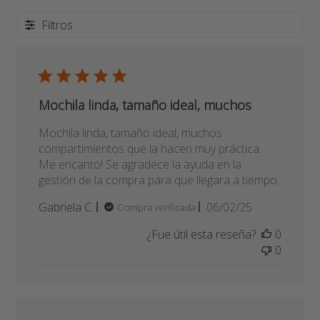
Mochila linda, tamaño ideal, muchos
compartimientos que la hacen muy práctica.
Me encantó! Se agradece la ayuda en la
gestión de la compra para que llegara a tiempo.
Fecha
Gabriela C.
06/02/25
Compra verificada
de
¿Fue útil esta reseña?
0
publicación
0
Excelente servivio
El tiempo, la facilidad de compra, el material del
producto, todo perfecto. Vale la pena el precio.