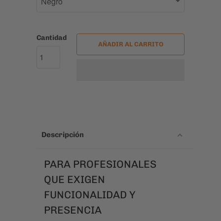
Descripción
PARA PROFESIONALES
QUE EXIGEN
FUNCIONALIDAD Y
PRESENCIA
La Naples está diseñada para quienes ya
han recorrido un camino y quieren un
accesorio que refleje su experiencia.
Diseño semi-formal, materiales de alta
gama y detalles técnicos para el