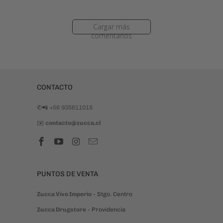
CONTACTO
✆📲
+56 935611015
✉️
contacto@zucca.cl
PUNTOS DE VENTA
Zucca Vivo Imperio
- Stgo. Centro
Zucca Drugstore
- Providencia
MEDIOS DE PAGO
Puedes pagar con tarjetas de crédito, débito o
prepago a través de Mercado de Pago en un
sistema seguro.