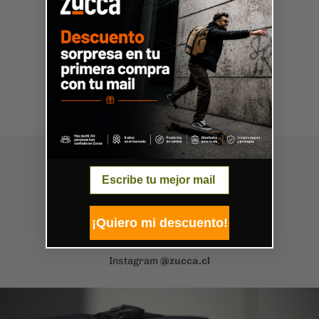
¿TIENES DUDAS DE ESTE
PRODUCTO?
Si necesitas mas detalles de este producto,
no dudes en consultar a nuestro
WhatsApp
+56 9 35611015
o al
Instagram
@zucca.cl
Email
¡Quiero mi descuento!