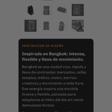
INSPIRACIÓN DE DISEÑO
Inspirada en Bangkok: intensa,
flexible y llena de movimiento.
Bangkok es una ciudad viva, rápida y
llena de contrastes: mercados, cafés,
templos, tráfico, metro, barrios
creativos y movimiento a toda hora.
Esa energía inspira una mochila
liviana y flexible, pensada para
adaptarse al ritmo del día sin verse
demasiado formal.
Para moverte con libertad, llevar lo
necesario y mantener tu propio estilo.
🖤
Zucca Lovers
· Más de
65.000 personas
nos han preferido desde 2017.
MOCHILA BANGKOK