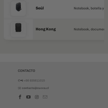
CONTACTO
✆📲
+56 935611015
✉️
contacto@zucca.cl
PUNTOS DE VENTA
Zucca Vivo Imperio
- Stgo. Centro
Zucca Drugstore
- Providencia
MEDIOS DE PAGO