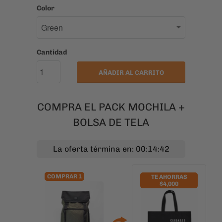
COMPRA EL PACK MOCHILA +
BOLSA DE TELA
La oferta términa en: 00:14:41
COMPRAR 1
TE AHORRAS
$4,000
Mochila Bangkok Verde para Notebook 17" | Liviana y Moderna
Elige otro
$49,990
Bolsa de Tela Ciudades que Inspiran Londres
$2,990
$6,990