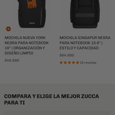
NEGRA PARA NOTEBOOK
PARA NOTEBOOK 15.6" |
16" | ORGANIZACIÓN Y
ESTILO Y CAPACIDAD
DISEÑO LIMPIO
$64.990
$49.990
19 reseñas
COMPARA Y ELIGE LA MEJOR ZUCCA
PARA TI
FOTO
MODELO
QUÉ CABE
Mochila Dublín
Notebook, cuadernos,
Mochila
Ropa para 2 a 3 días, 
Brisbane
extras