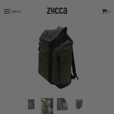
MENÚ
0