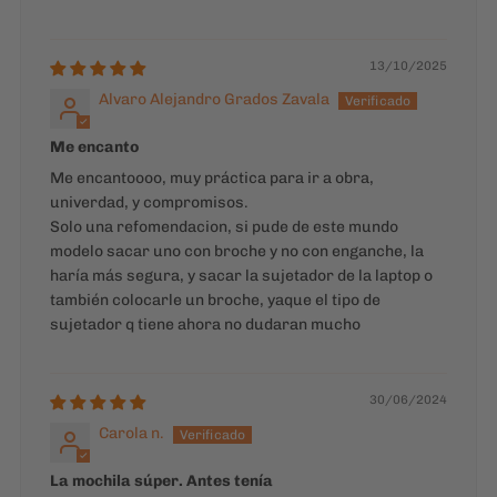
Me encantoooo, muy práctica para ir a obra,
univerdad, y compromisos.
Solo una refomendacion, si pude de este mundo
modelo sacar uno con broche y no con enganche, la
haría más segura, y sacar la sujetador de la laptop o
también colocarle un broche, yaque el tipo de
sujetador q tiene ahora no dudaran mucho
30/06/2024
Carola n.
La mochila súper. Antes tenía
La mochila súper. Antes tenía el modelo Madrid. Lo
que le cambiaría son los broches, es más fácil y
rápido cerrar la mochila con los broches que trae la
Madrid. Yo creo que le pondré de esos.
08/02/2024