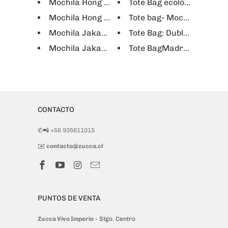
Mochila Hong Kong notebook 16"
Tote Bag ecológica Letre
Mochila Hong Kong notebook 16" - Negro
Tote bag- Mochila Letrer
Mochila Jakarta notebook 16" - Negro
Tote Bag: Dublín, New Yor
Mochila Jakarta notebook 16" - Rojo
Tote BagMadrid, Singapur
CONTACTO
✆📲
+56 935611015
✉️
contacto@zucca.cl
PUNTOS DE VENTA
Zucca Vivo Imperio
- Stgo. Centro