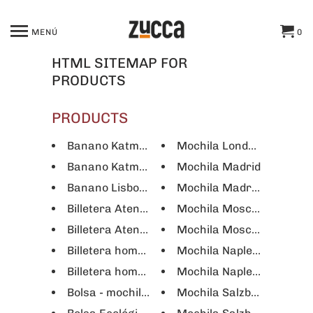
MENÚ
0
HTML SITEMAP FOR
PRODUCTS
PRODUCTS
Banano Katmandú - Negro
Mochila Londres notebook
Banano Katmandú - Verde
Mochila Madrid
Banano Lisboa - Negro
Mochila Madrid negra
Billetera Atenas
Mochila Moscú notebook
Billetera Atenas - Negra
Mochila Moscú Notebook 
Billetera hombre Ankara
Mochila Naples notebook 
Billetera hombre Ankara - Verde
Mochila Naples notebook 
Bolsa - mochila tela ciudades
Mochila Salzburgo Notebo