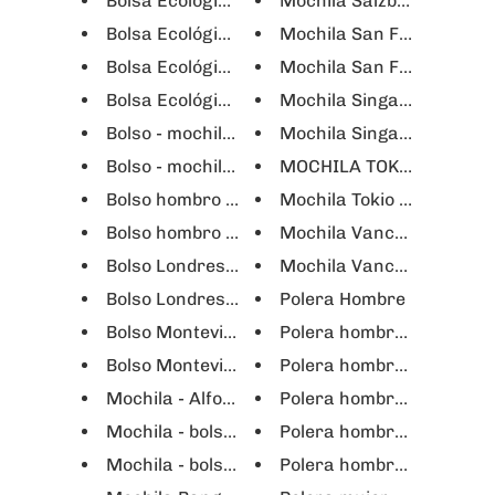
Bolsa Ecológica Tote Bag - Berlín
Mochila Salzburgo Notebo
Bolsa Ecológica Tote Bag - Biclicleta
Mochila San Francisco no
Bolsa Ecológica Tote Bag - Love Bicycle
Mochila San Francisco no
Bolsa Ecológica Tote Bag - World Traveler
Mochila Singapur Noteboo
Bolso - mochila Dresden
Mochila Singapur noteboo
Bolso - mochila Dresden un Hombro
MOCHILA TOKIO notebook
Bolso hombro o cruzado Zurich
Mochila Tokio notebook 16
Bolso hombro o cruzado Zurich
Mochila Vancouver Noteb
Bolso Londres Ka
Mochila Vancouver Noteb
Bolso Londres Ka - Negro
Polera Hombre
Bolso Montevideo
Polera hombre "Letrero 
Bolso Montevideo
Polera hombre "Love Bicy
Mochila - Alforja Barcelona notebook 16"
Polera hombre "Singapur
Mochila - bolso Osaka - Gris
Polera hombre "Travel Ic
Mochila - bolso Osaka - Negro
Polera hombre "World Tra