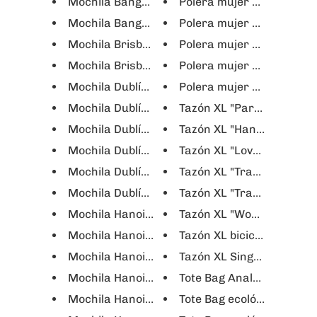
Mochila Bangkok notebook 17" - Khaki
Polera mujer blanca "Love
Mochila Bangkok notebook 17" - Negro
Polera mujer blanca "Trav
Mochila Brisbane notebook 16" - Negro
Polera mujer gris "Letre
Mochila Brisbane notebook 16" - Verde
Polera mujer gris "World 
Mochila Dublín Clásica notebook 15"
Polera mujer negra "Love 
Mochila Dublín mini - Fucsia
Tazón XL "Paris Ba
Mochila Dublín mini - Negra
Tazón XL "Hanoi New Yor
Mochila Dublín new - Naranja
Tazón XL "Love bicycle"
Mochila Dublín new - Negro
Tazón XL "Travel around 
Mochila Dublín Repelente notebook 15"
Tazón XL "Travel around 
Mochila Hanoi mini - Fucsia
Tazón XL "World Traveler
Mochila Hanoi Mini - Negro
Tazón XL bicicleta coraz
Mochila Hanoi mini - Verde
Tazón XL Singapur
Mochila Hanoi notebook 15" - Negro
Tote Bag Analytical and C
Mochila Hanoi notebook 16" - Verde
Tote Bag ecológica Ciuda