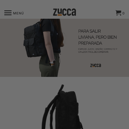
MENÚ
0