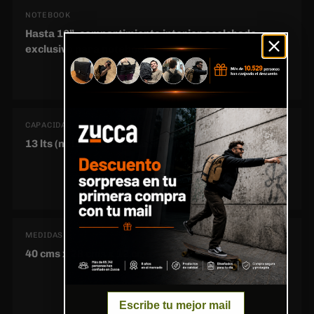
NOTEBOOK
Hasta 16”, compartimiento interior acolchado
exclusivo para notebook
CAPACIDAD
13 lts (notebook, accesorios, documentos, botella)
MEDIDAS
40 cms x 28 cms x 12 cms
Email