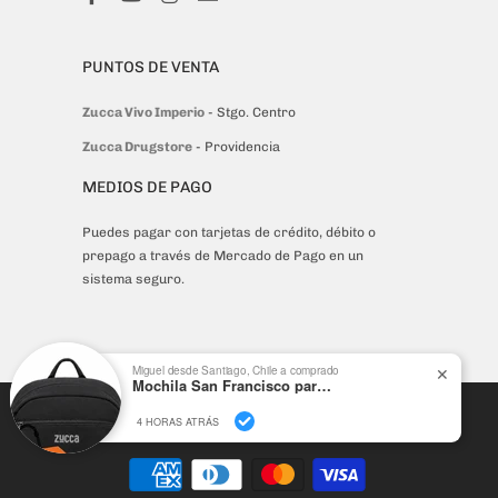
PUNTOS DE VENTA
Zucca Vivo Imperio
- Stgo. Centro
Zucca Drugstore
- Providencia
MEDIOS DE PAGO
Puedes pagar con tarjetas de crédito, débito o
prepago a través de Mercado de Pago en un
sistema seguro.
Miguel desde Santiago, Chile a comprado
✕
Mochila San Francisco para Notebook 16" | Amplia y Organizada
© 2026
Zucca
. Mochilas, Bolsos y Accesorios Urbanos
4 HORAS ATRÁS
Tecnología de Shopify