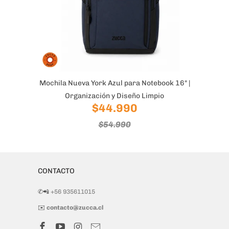
Mochila Nueva York Azul para Notebook 16" |
Organización y Diseño Limpio
$44.990
$54.990
CONTACTO
✆📲
+56 935611015
✉️
contacto@zucca.cl