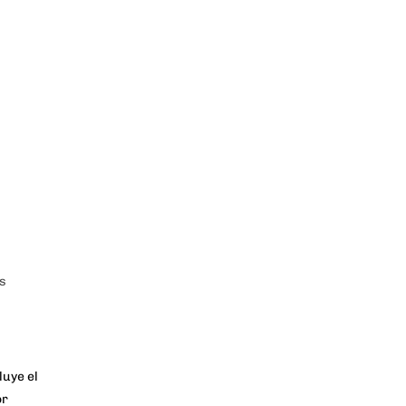
os
luye el
or