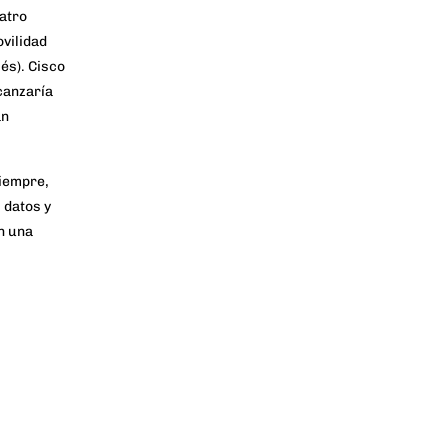
uatro
ovilidad
lés). Cisco
lcanzaría
án
siempre,
 datos y
en una