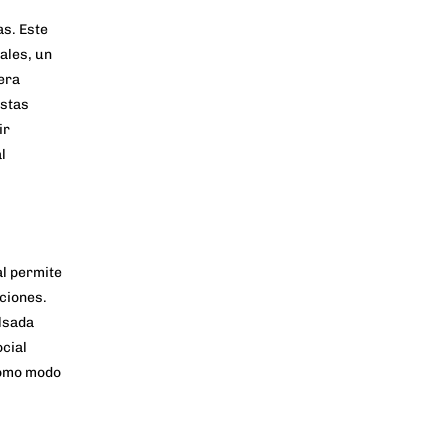
as. Este
ales, un
era
estas
ir
l
al permite
aciones.
ulsada
cial
 como modo