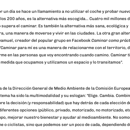
or un día se hace un llamamiento a no utilizar el coche y probar nue
 los
200 años
, es la alternativa más escogida… Cuatro mil millones 
 supera el caminar. Es también la alternativa más sana, ecológica y
ra
, una manera de moverse y vivir en las ciudades. La otra gran alte
vamuel
, creador del popular
grupo en Facebook
Caminar como práct
 "Caminar para mí es una manera de relacionarme con el territorio, 
rme en las personas que voy encontrando cuando camino. Caminar ti
 medida que ocupamos y utilizamos un espacio y lo transitamos".
a de la
Dirección General de Medio Ambiente de la Comisión Europe
l tema ha sido la
multimodalidad
y su eslogan: "Elige. Cambia. Combin
bre la decisión (y responsabilidad) que hay detrás de cada elección d
iferentes opciones (público, privado, motorizado, no motorizado, etc
mpo, mejorar nuestro bienestar y ayudar al medioambiente. No somo
e o ciclistas, sino que podemos ser un poco de cada, dependiendo d