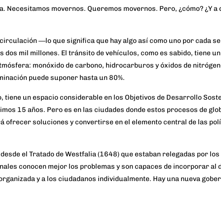
a
. Necesitamos movernos. Queremos movernos. Pero, ¿cómo? ¿Y a 
circulación ―lo que significa que hay algo así como uno por cada se
dos mil millones. El tránsito de vehículos, como es sabido, tiene un
atmósfera: monóxido de carbono, hidrocarburos y óxidos de nitrógen
taminación puede suponer
hasta un 80%.
lo, tiene un espacio considerable en los
Objetivos de Desarrollo Sost
imos 15 años. Pero es en las
ciudades
donde estos procesos de glob
rá ofrecer soluciones y convertirse en el elemento central de las polí
 desde el
Tratado de Westfalia
(1648) que estaban relegadas por los
onales conocen mejor los problemas y son capaces de incorporar al 
il organizada y a los ciudadanos individualmente. Hay una nueva gober