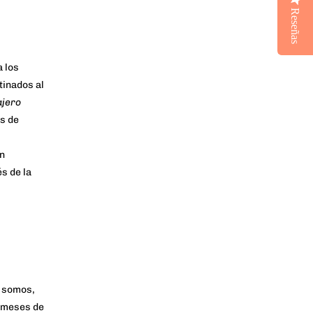
Reseñas
a los
tinados al
ajero
s de
un
s de la
s somos,
5 meses de