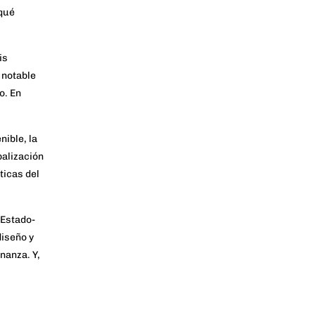
qué
is
 notable
o. En
enible
, la
alización
ticas del
 Estado-
diseño y
nanza. Y,