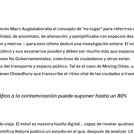
rancés
Marc Augé
elaboraba el concepto de "no-lugar" para referirse 
lidad, de anonimato, de alienación; y ejemplificaba con espacios des
Email
en y metros ―para esto último dedicó una investigación entera:
El vi
público y sus escenarios pueden y deben ser mucho más que espacio
ones No Gubernamentales
,
colectivos de ciudadanos
y otros están
¡Quiero mi descuento!
s del transporte y espacio público. Tal es el caso de
Moving Cities
, 
Jevan Chowdhury que transcribe el ritmo vital de las ciudades a travé
ráfico a la contaminación puede suponer hasta un 80%
do viaja. El móvil es nuestra huella digital… capaz de revelar quiéne
entífica
Nature
publicó un estudio en el que, después de analizar 1