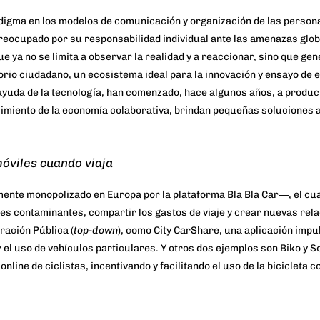
adigma en los modelos de comunicación y organización de las person
reocupado por su responsabilidad individual ante las amenazas glob
ya no se limita a observar la realidad y a reaccionar, sino que gen
orio ciudadano
, un ecosistema ideal para la innovación y ensayo de 
 ayuda de la tecnología, han comenzado, hace algunos años, a produc
gimiento de la economía colaborativa, brindan pequeñas soluciones a
 móviles cuando viaja
nte monopolizado en Europa por la plataforma
Bla Bla Car
―, el cu
nes contaminantes, compartir los gastos de viaje y crear nuevas rel
ración Pública (
top-down
), como
City CarShare
, una aplicación imp
 el uso de vehículos particulares. Y otros dos ejemplos son
Biko
y
So
line de ciclistas, incentivando y facilitando el uso de la bicicleta