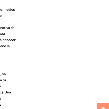
vos medios
de
rnativa de
ica
de conocer
ene la
a
, se
a tu
e
.). Una
s
el