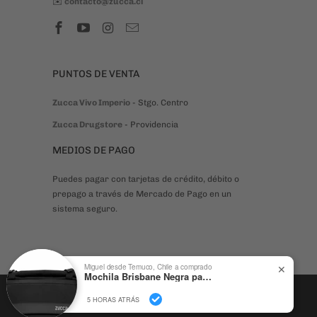
✉️
contacto@zucca.cl
PUNTOS DE VENTA
Zucca Vivo Imperio
- Stgo. Centro
Zucca Drugstore
- Providencia
MEDIOS DE PAGO
Puedes pagar con tarjetas de crédito, débito o
prepago a través de Mercado de Pago en un
sistema seguro.
Miguel desde Temuco, Chile a comprado
✕
Mochila Brisbane Negra para Notebook 16" | Roll Top
© 2026
Zucca
. Mochilas, Bolsos y Accesorios Urbanos
5 HORAS ATRÁS
Tecnología de Shopify