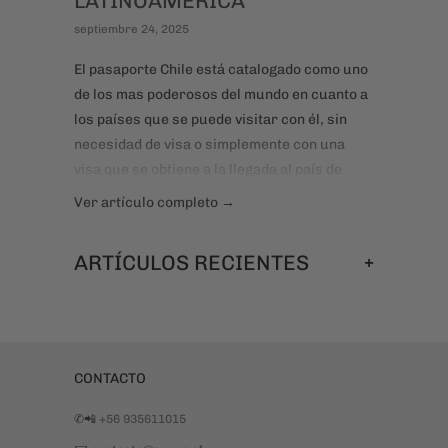
LATINOAMÉRICA
septiembre 24, 2025
El pasaporte Chile está catalogado como uno
de los mas poderosos del mundo en cuanto a
los países que se puede visitar con él, sin
necesidad de visa o simplemente con una
visa que se obtiene a la llegada al país de
destino. Hay 175 países que permiten la
Ver artículo completo →
entrada a chilenos sin mayores trámites. Te
animas?
+
ARTÍCULOS RECIENTES
CONTACTO
✆📲
+56 935611015