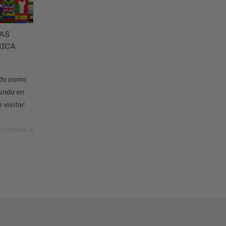
MAS
RICA
ado como
undo en
 visitar
 obtiene a
y 175
a chilenos
s?