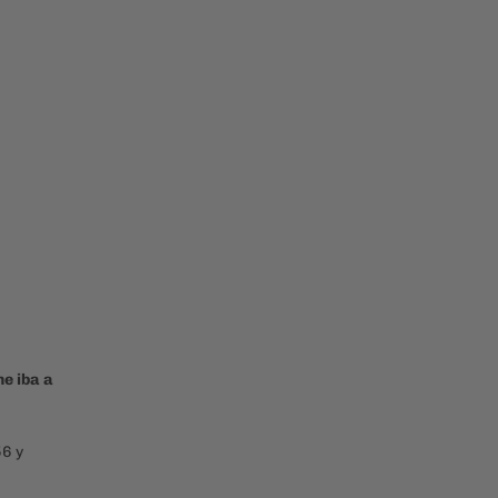
ne iba a
56 y