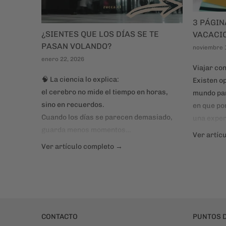
3 PÁGI
¿SIENTES QUE LOS DÍAS SE TE
VACACI
PASAN VOLANDO?
noviembre 
enero 22, 2026
Viajar con
🧠 La ciencia lo explica:
Existen op
el cerebro no mide el tiempo en horas,
mundo par
sino en recuerdos.
en que po
Cuando los días se parecen demasiado,
una exper
guarda menos momentos…
labores, a
Ver artíc
y al mirar atrás, sentimos que todo pasó
mayoría d
Ver artículo completo →
en un suspiro.
resto de 
conectar 
CONTACTO
PUNTOS D