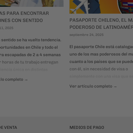
NAS PARA ENCONTRAR
PASAPORTE CHILENO, EL 
ONES CON SENTIDO
PODEROSO DE LATINOAMÉ
11, 2025
septiembre 24, 2025
 sentido se ha vuelto tendencia.
El pasaporte Chile está catalog
ortunidades en Chile y todo el
uno de los mas poderosos del m
a escapadas de 2 a 4 semanas
cuanto a los países que se puede
r horas de tu trabajo entregan
con él, sin necesidad de visa o
iencia única en distintas
simplemente con una visa que se
 cambio de alojamiento y en la
ulo completo →
la llegada al país de destino. Ha
e las veces también comida. El
Ver artículo completo →
países que permiten la entrada 
día puedes explorar, descansar,
sin mayores trámites. Te anima
con otras realidades.
E VENTA
MEDIOS DE PAGO