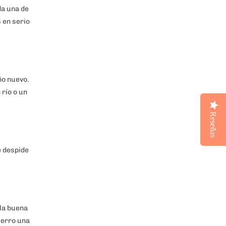
da una de
 en serio
ño nuevo.
río o un
Reseñas
e despide
 la buena
ierro una