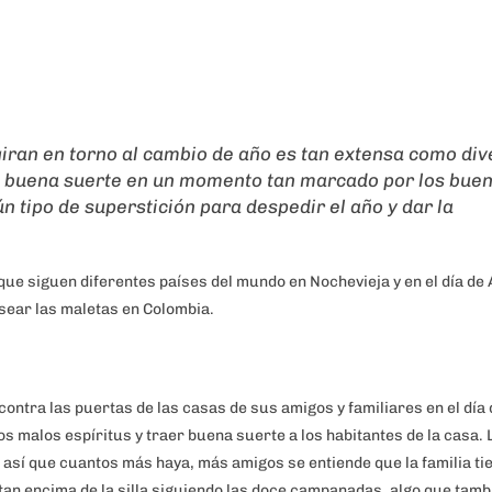
 giran en torno al cambio de año es tan extensa como div
 la buena suerte en un momento tan marcado por los bue
n tipo de superstición para despedir el año y dar la
ue siguen diferentes países del mundo en Nochevieja y en el día de
sear las maletas en Colombia.
contra las puertas de las casas de sus amigos y familiares en el día
los malos espíritus y traer buena suerte a los habitantes de la casa. 
, así que cuantos más haya, más amigos se entiende que la familia ti
an encima de la silla siguiendo las doce campanadas, algo que tamb