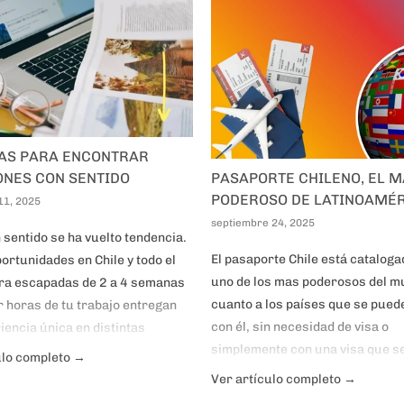
NAS PARA ENCONTRAR
PASAPORTE CHILENO, EL 
ONES CON SENTIDO
PODEROSO DE LATINOAMÉ
11, 2025
septiembre 24, 2025
 sentido se ha vuelto tendencia.
El pasaporte Chile está catalog
ortunidades en Chile y todo el
uno de los mas poderosos del m
a escapadas de 2 a 4 semanas
cuanto a los países que se puede
r horas de tu trabajo entregan
con él, sin necesidad de visa o
iencia única en distintas
simplemente con una visa que se
 cambio de alojamiento y en la
ulo completo →
la llegada al país de destino. Ha
e las veces también comida. El
Ver artículo completo →
países que permiten la entrada 
día puedes explorar, descansar,