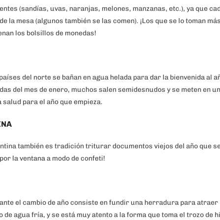
erentes (sandías, uvas, naranjas, melones, manzanas, etc.), ya que ca
 de la mesa (algunos también se las comen). ¡Los que se lo toman más
enan los bolsillos de monedas!
países del norte se bañan en agua helada para dar la bienvenida al a
lidas del mes de enero, muchos salen semidesnudos y se meten en un 
a salud para el año que empieza.
INA
ina también es tradición triturar documentos viejos del año que s
 por la ventana a modo de confeti!
Email
rante el cambio de año consiste en fundir una herradura para atraer
¡Quiero mi descuento!
 de agua fría, y se está muy atento a la forma que toma el trozo de h