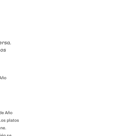
ersa.
nos
 Año
 de Año
Los platos
ene.
ién se