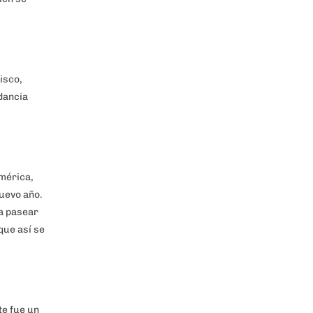
isco,
dancia
américa,
nuevo año.
 a pasear
 que así se
te fue un