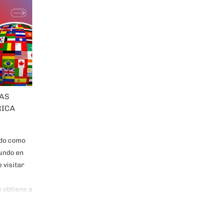
MAS
RICA
ado como
undo en
 visitar
 obtiene a
y 175
a chilenos