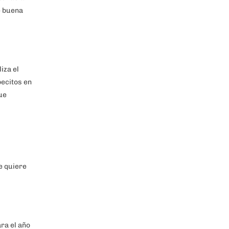
e buena
iza el
pecitos en
ue
e quiere
ra el año