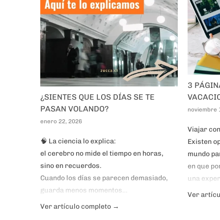
3 PÁGI
¿SIENTES QUE LOS DÍAS SE TE
VACACI
PASAN VOLANDO?
noviembre 
enero 22, 2026
Viajar con
🧠 La ciencia lo explica:
Existen op
el cerebro no mide el tiempo en horas,
mundo par
sino en recuerdos.
en que po
Cuando los días se parecen demasiado,
una exper
guarda menos momentos…
labores, a
Ver artíc
y al mirar atrás, sentimos que todo pasó
mayoría d
Ver artículo completo →
en un suspiro.
resto de 