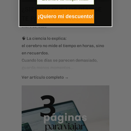
¿SIENTES QUE LOS DÍAS SE
¡Quiero mi descuento!
TE PASAN VOLANDO?
enero 22, 2026
🧠 La ciencia lo explica:
el cerebro no mide el tiempo en horas, sino
en recuerdos.
Cuando los días se parecen demasiado,
guarda menos momentos…
y al mirar atrás, sentimos que todo pasó en
Ver artículo completo →
un suspiro.