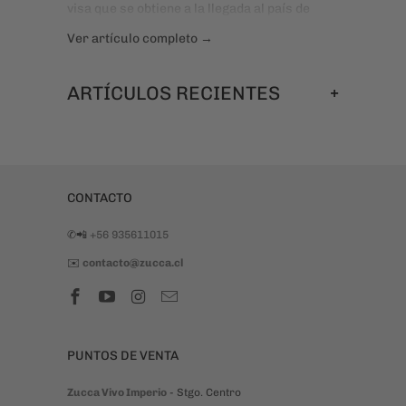
visa que se obtiene a la llegada al país de
destino. Hay 175 países que permiten la
Ver artículo completo →
entrada a chilenos sin mayores trámites. Te
animas?
+
ARTÍCULOS RECIENTES
CONTACTO
✆📲
+56 935611015
✉️
contacto@zucca.cl
PUNTOS DE VENTA
Zucca Vivo Imperio
- Stgo. Centro