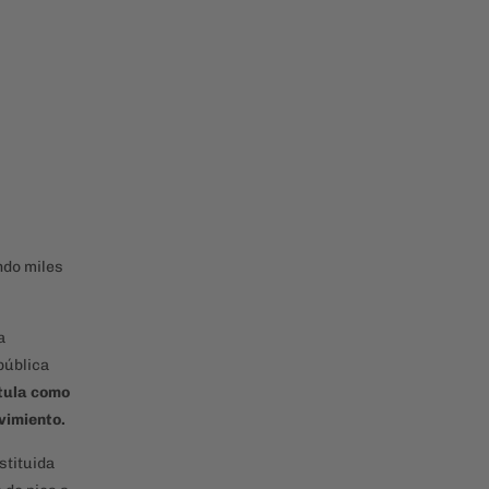
ndo miles
a
pública
tula como
vimiento.
stituida