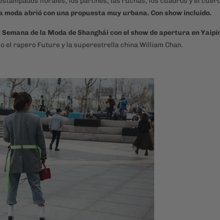
 estampados florales, los parches, las ruchas, los cuadros y el cuero
la moda abrió con una propuesta muy urbana. Con show incluido.
 Semana de la Moda de Shanghái con el show de apertura en Yaipi
o el rapero Future y la superestrella china William Chan.