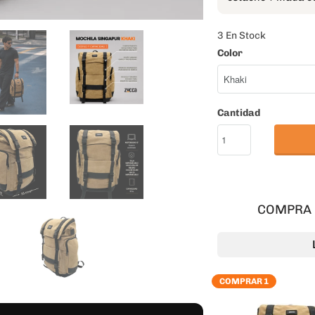
3 En Stock
Color
ta y fácil de recorrer.
ectura moderna, jardines, cafés y un
Cantidad
in complicarse. Esa mezcla inspira una
ter: cómoda para moverte, distinta en
jo, estudio, viajes y ciudad.
ropio.
COMPRA 
COMPRAR 1