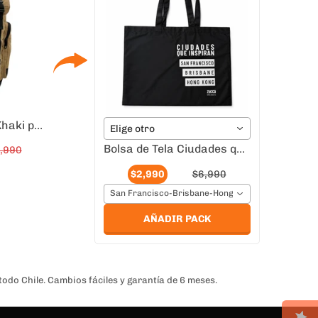
Mochila Singapur Khaki para Notebook 15,6" | Estilo y Capacidad
Elige otro
Bolsa de Tela Ciudades que Inspiran Hong Kong
,990
$2,990
$6,990
San Francisco-Brisbane-Hong Kong
AÑADIR PACK
odo Chile. Cambios fáciles y garantía de 6 meses.