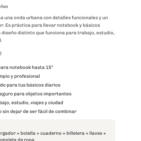
eñas
a una onda urbana con detalles funcionales y un
r. Es práctica para llevar notebook y básicos
n diseño distinto que funciona para trabajo, estudio,
d.
0
ara notebook hasta 15”
mpio y profesional
do para tus básicos diarios
 seguro para objetos importantes
jo, estudio, viajes y ciudad
 sin dejar de ser fácil de combinar
gador + botella + cuaderno + billetera + llaves +
ompleta de ropa