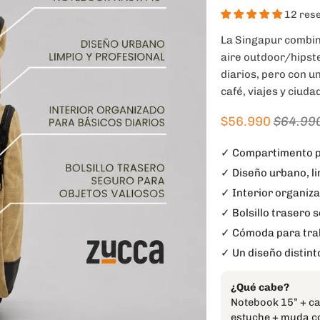
12 res
La Singapur combin
aire outdoor/hipste
diarios, pero con u
café, viajes y ciuda
$56.990
$64.99
✓ Compartimento p
✓ Diseño urbano, li
✓ Interior organiza
✓ Bolsillo trasero
✓ Cómoda para traba
✓ Un diseño distinto
¿Qué cabe?
Notebook 15” + car
estuche + muda c