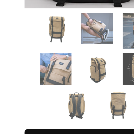
INSPIRACIÓN DE DISEÑO
Inspirada en Singapur: moderna, cosmopoli
Singapur mezcla barrios llenos de historia, arquit
sistema de metro que invita a recorrer la ciudad s
mochila práctica, urbana y con aire outdoor/hips
su diseño y funcional para acompañarte entre traba
Para llevar tu día con orden, comodidad y estilo p