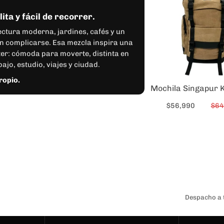
$56,990
$64
Despacho a t