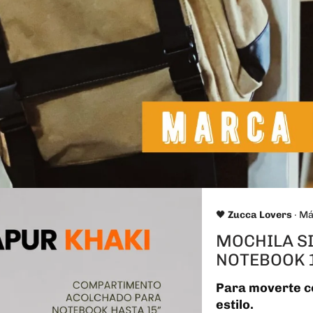
🖤
Zucca Lovers
· M
MOCHILA S
NOTEBOOK 1
Para moverte có
estilo.