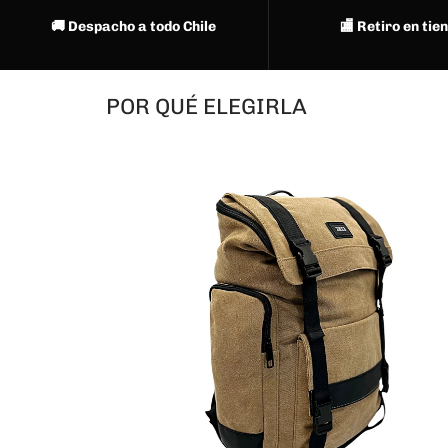
🚚 Despacho a todo Chile
🏬 Retiro en tie
POR QUÉ ELEGIRLA