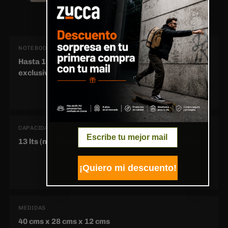
NOTEBOOK
Hasta 16”, compartimiento interior acolchado
exclusivo para notebook
CAPACIDAD
Email
13 lts (notebook, accesorios, documentos, botella)
¡Quiero mi descuento!
MEDIDAS
40 cms x 28 cms x 12 cms