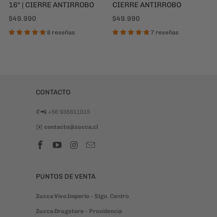
16" | CIERRE ANTIRROBO
CIERRE ANTIRROBO
$49.990
$49.990
8 reseñas
7 reseñas
CONTACTO
✆📲
+56 935611015
✉️
contacto@zucca.cl
PUNTOS DE VENTA
Zucca Vivo Imperio
- Stgo. Centro
Zucca Drugstore
- Providencia