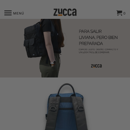
MENÚ
0