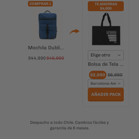
COMPRAR 1
TE AHORRAS
$4,000
Mochila Dublín Azul Petroleo para Notebook 16" | Cierre Antirrobo
Elige otro
$44,990
$49,990
Bolsa de Tela Ciudades que Inspiran Barcelona
$2,990
$6,990
Barcelona-Amsterdam_Si
AÑADIR PACK
Despacho a todo Chile. Cambios fáciles y
garantía de 6 meses.