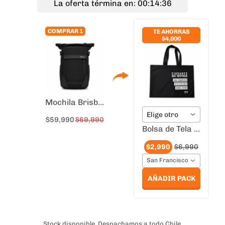
La oferta términa en: 00:14:35
COMPRAR 1
TE AHORRAS
$4,000
Mochila Brisbane Negra para Notebook 16" | Roll Top
Elige otro
$59,990
$69,990
Bolsa de Tela Ciudades que Inspiran Hong Kong
$2,990
$6,990
San Francisco-Brisbane-H
AÑADIR PACK
Stock disponible. Despachamos a todo Chile.