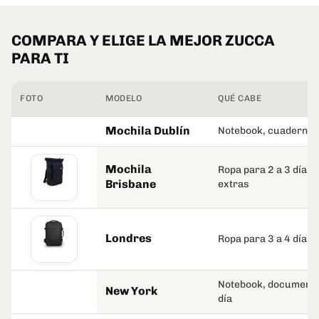
COMPARA Y ELIGE LA MEJOR ZUCCA
PARA TI
FOTO
MODELO
QUÉ CABE
Mochila Dublín
Notebook, cuadernos,
Mochila
Ropa para 2 a 3 días, 
Brisbane
extras
Londres
Ropa para 3 a 4 días
Notebook, documentos
New York
día