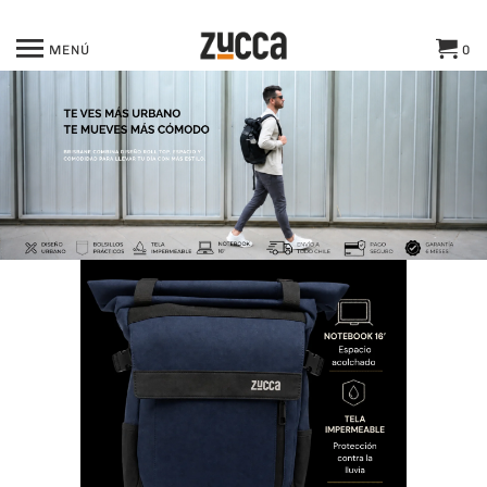
MENÚ
0